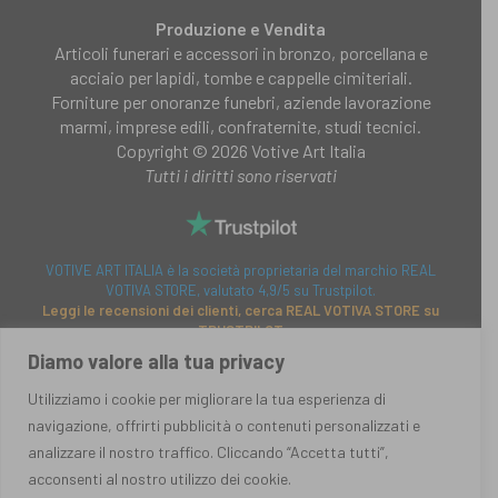
Produzione e Vendita
Articoli funerari e accessori in bronzo, porcellana e
acciaio per lapidi, tombe e cappelle cimiteriali.
Forniture per onoranze funebri, aziende lavorazione
marmi, imprese edili, confraternite, studi tecnici.
Copyright © 2026 Votive Art Italia
Tutti i diritti sono riservati
VOTIVE ART ITALIA è la società proprietaria del marchio REAL
VOTIVA STORE, valutato 4,9/5 su Trustpilot.
Leggi le recensioni dei clienti, cerca REAL VOTIVA STORE su
TRUSTPILOT
Diamo valore alla tua privacy
Utilizziamo i cookie per migliorare la tua esperienza di
Azienda
navigazione, offrirti pubblicità o contenuti personalizzati e
Diventa cliente
analizzare il nostro traffico. Cliccando “Accetta tutti”,
Richiesta informazioni
acconsenti al nostro utilizzo dei cookie.
Condizioni generali di vendita