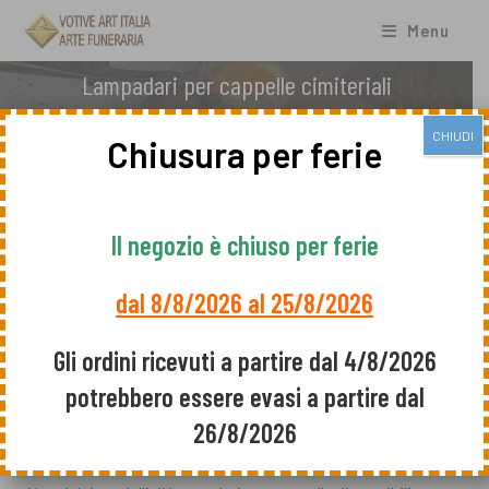
Salta
al
Menu
contenuto
Lampadari per cappelle cimiteriali
CHIUDI
Chiusura per ferie
Lampadari per cappelle votivi in
bronzo e acciaio
Il negozio è chiuso per ferie
Votive Art Italia
produce
lampadari per cappelle
in
dal 8/8/2026 al 25/8/2026
bronzo
e in
acciaio
.
Gli ordini ricevuti a partire dal 4/8/2026
Sul nostro catalogo sono disponibili diverse linee di
lampadari, classificate in:
potrebbero essere evasi a partire dal
26/8/2026
Lampadari in bronzo
(Cista, Idria, Cotile).
Lampadari in acciaio
.