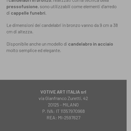
pressofusione
, sono utilizzabili come elementi d’arredo
di
cappelle funebri
.
Le dimensioni dei candelabri in bronzo vanno da 9 cm a 38
cm di altezza.
Disponibile anche un modello di
candelabro in acciaio
molto semplice ed elegante.
VOTIVE ART ITALIA srl
via Gianfranco Zuretti, 42
20125 - MILANO
P. IVA: IT 11357970968
REA: MI-2597627