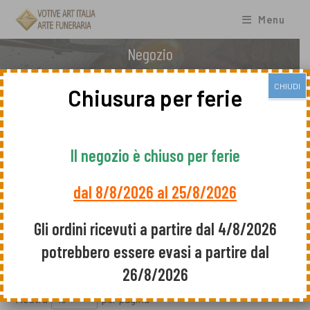
Salta
al
Menu
contenuto
Negozio
CHIUDI
Chiusura per ferie
Il negozio è chiuso per ferie
Mostra
per pagina
dal 8/8/2026 al 25/8/2026
Cerca:
Gli ordini ricevuti a partire dal 4/8/2026
IMAGE
NOME
PREZZO
AGGIUNGI
potrebbero essere evasi a partire dal
SELEZIONA
TUTTO
26/8/2026
Mostra
per pagina